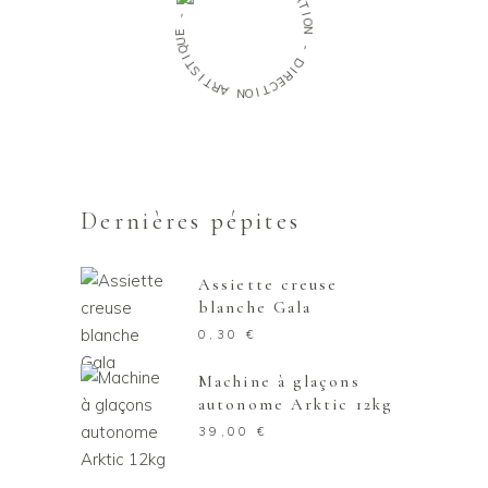
A
T
-
I
O
E
N
U
Q
-
I
T
D
S
I
I
R
T
E
R
C
A
T
I
N
O
Dernières pépites
Assiette creuse
blanche Gala
0,30
€
Machine à glaçons
autonome Arktic 12kg
39,00
€