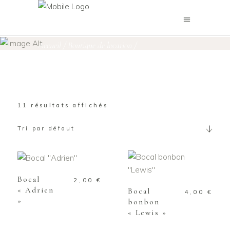
Contenants
Accueil
/
Boutique de location
/
Vaisselles & Supports
/
Contenants
11 résultats affichés
Tri par défaut
AJOUTER AU
PANIER
AJOUTER AU
PANIER
Bocal
2,00
€
« Adrien
Bocal
4,00
€
»
bonbon
« Lewis »