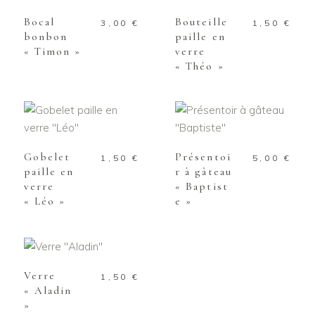
Bocal
Bouteille
3,00
€
1,50
€
bonbon
paille en
« Timon »
verre
« Théo »
AJOUTER AU
AJOUTER AU
PANIER
PANIER
Gobelet
Présentoi
1,50
€
5,00
€
paille en
r à gâteau
verre
« Baptist
« Léo »
e »
AJOUTER AU
PANIER
Verre
1,50
€
« Aladin
»