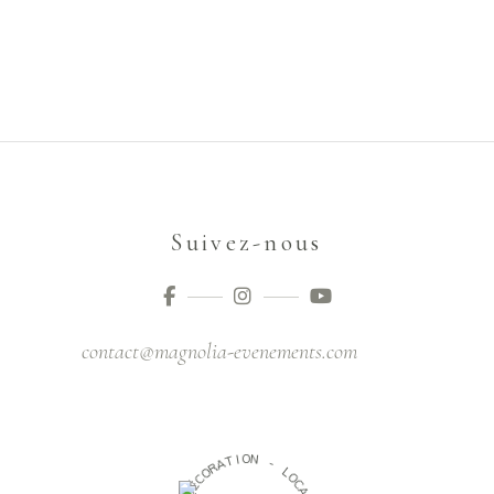
Suivez-nous
contact@magnolia-evenements.com
O
I
N
T
A
-
R
O
L
C
O
É
C
D