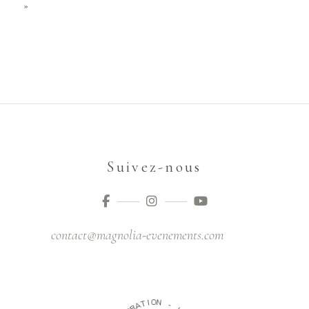
»
Suivez-nous
contact@magnolia-evenements.com
O
N
I
T
A
-
R