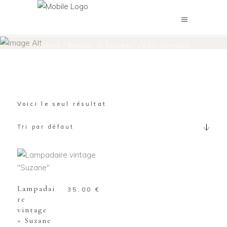
Lampes
Accueil
/
Boutique de location
/
Objets décoratifs
/
Lampes
Voici le seul résultat
Tri par défaut
AJOUTER AU
PANIER
Lampadai
35,00
€
re
vintage
« Suzane