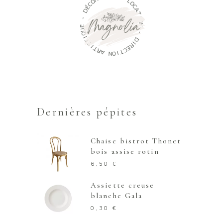
O
L
C
O
É
C
D
A
T
-
I
O
E
N
U
Q
-
I
D
T
S
I
R
I
T
E
R
C
A
T
I
N
O
Dernières pépites
Chaise bistrot Thonet
bois assise rotin
6,50
€
Assiette creuse
blanche Gala
0,30
€