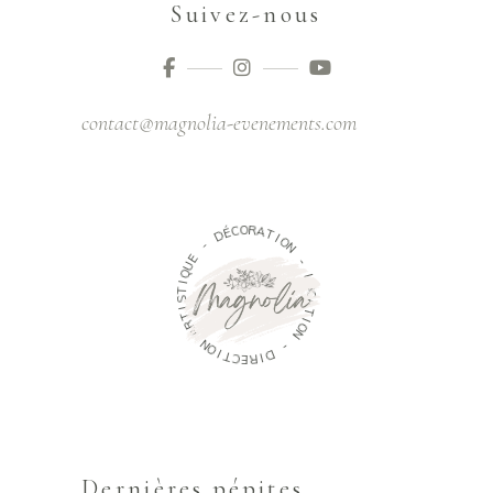
Suivez-nous
contact@magnolia-evenements.com
O
R
C
A
É
T
D
I
O
-
N
E
-
U
Q
L
I
O
T
C
S
A
I
T
T
R
I
O
A
N
N
O
-
I
D
T
C
I
R
E
Dernières pépites