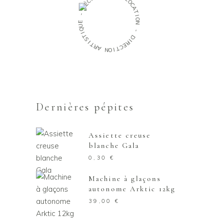
C
L
O
É
D
C
A
-
T
I
E
O
U
N
Q
-
I
T
D
S
I
I
T
R
R
E
A
C
T
N
I
O
Dernières pépites
Assiette creuse
blanche Gala
0,30
€
Machine à glaçons
autonome Arktic 12kg
39,00
€