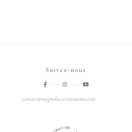
Suivez-nous
contact@magnolia-evenements.com
O
I
T
N
A
R
-
O