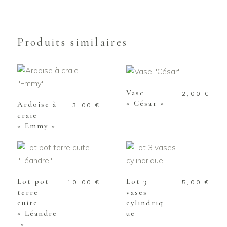
Produits similaires
AJOUTER AU
PANIER
AJOUTER AU
PANIER
Vase
2,00
€
« César »
Ardoise à
3,00
€
craie
« Emmy »
AJOUTER AU
AJOUTER AU
PANIER
PANIER
Lot pot
Lot 3
10,00
€
5,00
€
terre
vases
cuite
cylindriq
« Léandre
ue
»