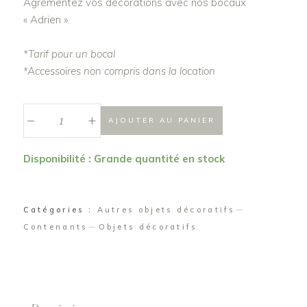
Agrémentez vos décorations avec nos bocaux
« Adrien ».
*Tarif pour un bocal
*Accessoires non compris dans la location
_
Bocal
+
AJOUTER AU PANIER
"Adrien"
quantité
Disponibilité : Grande quantité en stock
Catégories :
Autres objets décoratifs
Contenants
Objets décoratifs