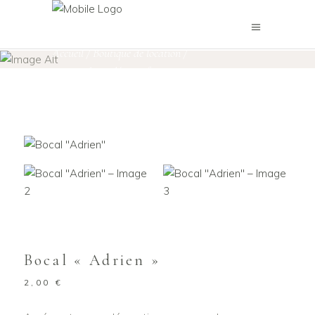
Boutique de location
Accueil
/
Boutique de location
/
Autres objets décoratifs
Contenants
,
,
Objets décoratifs
/
Bocal « Adrien »
Bocal « Adrien »
2,00
€