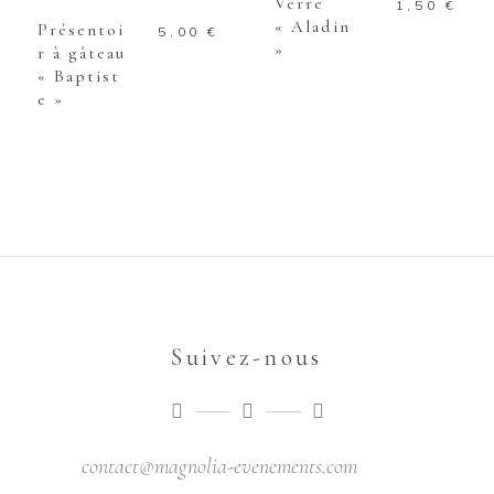
Verre
1,50
€
« Aladin
Présentoi
5,00
€
»
r à gâteau
« Baptist
e »
Suivez-nous
contact@magnolia-evenements.com