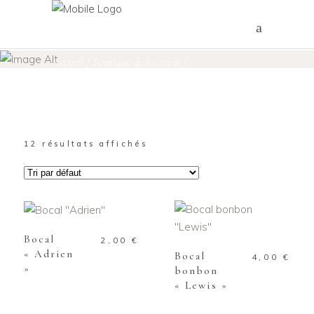
Vaisselles & Supports
Accueil
/
Boutique de location
/
Vaisselles & Supports
12 résultats affichés
AJOUTER AU
PANIER
AJOUTER AU
PANIER
Bocal
2,00
€
« Adrien
Bocal
4,00
€
»
bonbon
« Lewis »