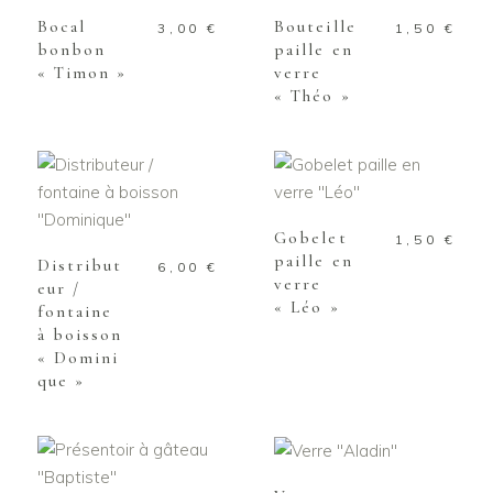
Bocal
Bouteille
3,00
€
1,50
€
bonbon
paille en
« Timon »
verre
« Théo »
AJOUTER AU
PANIER
AJOUTER AU
PANIER
Gobelet
1,50
€
paille en
Distribut
6,00
€
verre
eur /
« Léo »
fontaine
à boisson
« Domini
que »
AJOUTER AU
PANIER
AJOUTER AU
PANIER