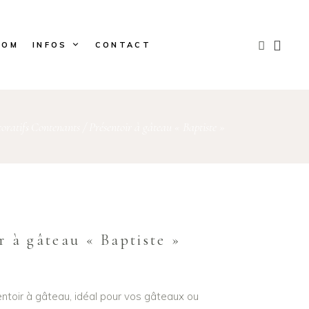
OOM
INFOS
CONTACT
oratifs
Contenants
/
Présentoir à gâteau « Baptiste »
,
r à gâteau « Baptiste »
ntoir à gâteau, idéal pour vos gâteaux ou