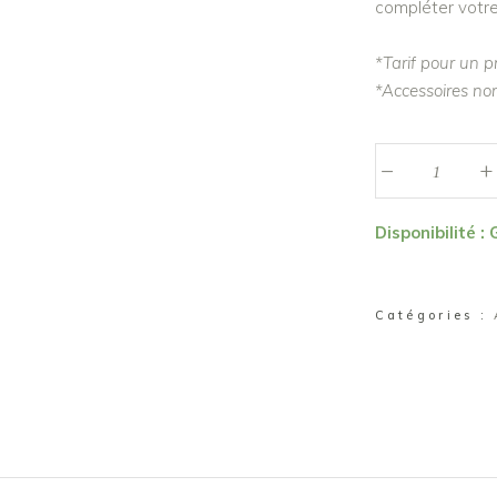
compléter votre
*Tarif pour un p
*Accessoires non
_
Présentoir
+
à
gâteau
Disponibilité :
"Baptiste"
quantité
Catégories :