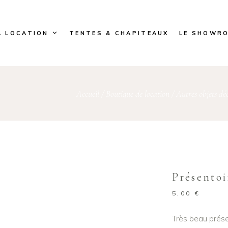
A LOCATION
TENTES & CHAPITEAUX
LE SHOWR
Accueil
/
Boutique de location
/
Autres objets déc
Présentoi
5,00
€
Très beau prése