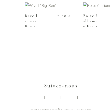
AJOUTER AU PANIER
AJOUTER AU
Réveil
Boite à
3,00
€
« Big-
alliance
Ben »
« Eva »
Suivez-nous
contact@magnolia-evenements.com