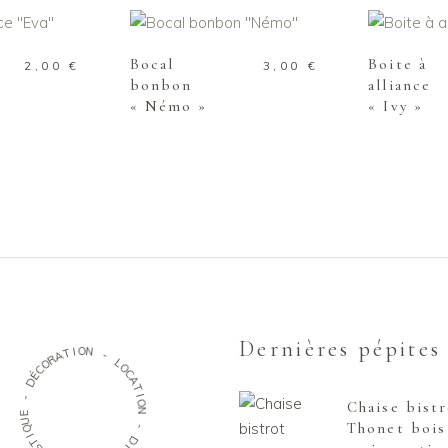
 PANIER
AJOUTER AU PANIER
AJOUTE
Bocal
Boite à
2,00
€
3,00
€
bonbon
alliance
« Némo »
« Ivy »
Dernières pépites
O
I
T
N
A
R
-
O
C
L
É
O
D
C
A
-
T
Chaise bist
I
E
O
U
N
Q
Thonet bois
I
-
T
S
D