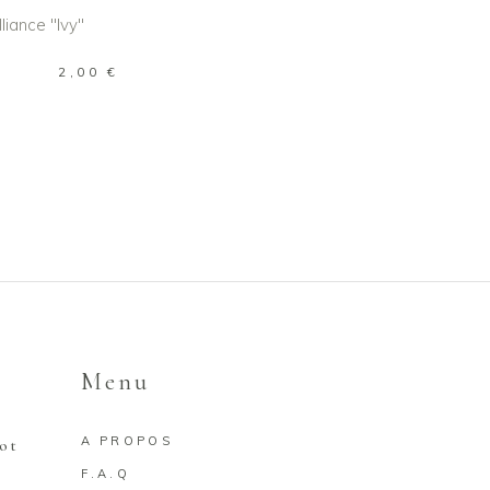
R AU PANIER
2,00
€
Menu
A PROPOS
rot
F.A.Q