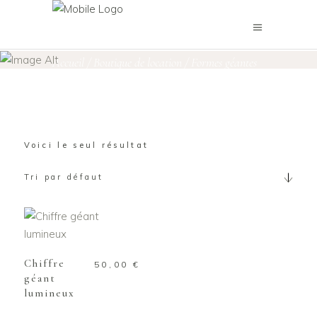
Chiffres géants
Accueil
/
Boutique de location
/
Formes géantes
/
Chiffres géants
Voici le seul résultat
Tri par défaut
Ce
CHOIX DES
produit
OPTIONS
a
plusieurs
Chiffre
50,00
€
géant
variations.
lumineux
Les
options