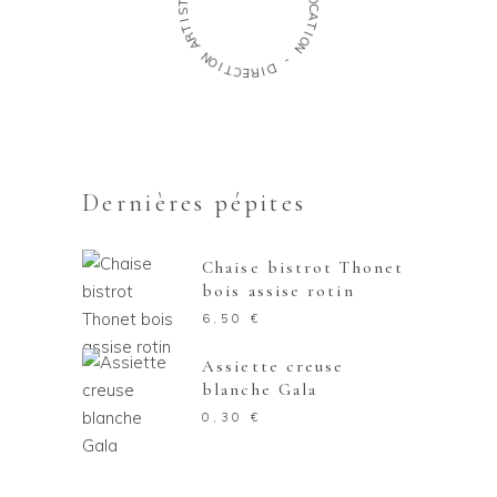
O
T
C
S
A
I
T
T
R
I
O
A
N
N
O
-
I
D
T
C
I
R
E
Dernières pépites
Chaise bistrot Thonet
bois assise rotin
6,50
€
Assiette creuse
blanche Gala
0,30
€