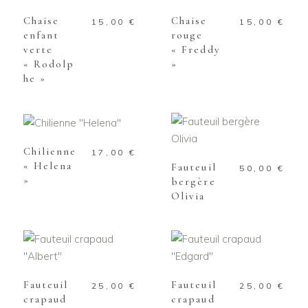
Chaise
Chaise
15,00
€
15,00
€
enfant
rouge
verte
« Freddy
« Rodolp
»
he »
AJOUTER AU
PANIER
AJOUTER AU
PANIER
Chilienne
17,00
€
« Helena
Fauteuil
50,00
€
»
bergère
Olivia
AJOUTER AU
AJOUTER AU
PANIER
PANIER
Fauteuil
Fauteuil
25,00
€
25,00
€
crapaud
crapaud