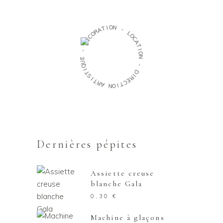
O
I
N
T
A
-
R
O
L
C
O
É
C
D
A
T
-
I
O
E
N
U
Q
-
I
T
D
S
I
I
R
T
E
R
C
A
T
I
N
O
Dernières pépites
Assiette creuse
blanche Gala
0,30
€
Machine à glaçons