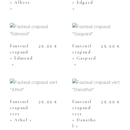
« Albert
« Edgard
»
»
AJOUTER AU
AJOUTER AU
PANIER
PANIER
Fauteuil
Fauteuil
25,00
€
25,00
€
crapaud
crapaud
« Edmond
« Gaspard
»
»
AJOUTER AU
AJOUTER AU
PANIER
PANIER
Fauteuil
Fauteuil
25,00
€
25,00
€
crapaud
crapaud
vert
vert
« Athol »
« Danatho
l »