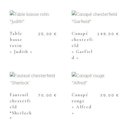
AJOUTER AU
AJOUTER AU
PANIER
PANIER
Table
Canapé
25,00
€
149,00
€
basse
chesterfi
rotin
eld
« Judith »
« Garfiel
d »
AJOUTER AU
AJOUTER AU
PANIER
PANIER
Fauteuil
Canapé
70,00
€
35,00
€
chesterfi
rouge
eld
« Alfred
“Sherlock
»
”