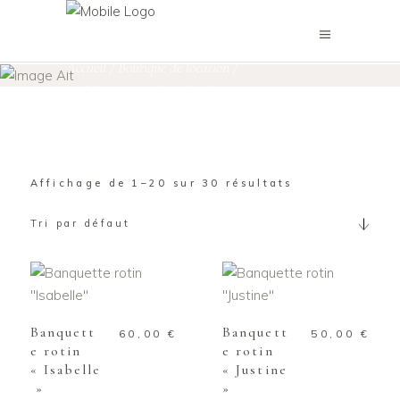
Assises & Salons
Accueil
/
Boutique de location
/
Mobilier petites séries / pièces uniques
/
Assises & Salons
Affichage de 1–20 sur 30 résultats
Tri par défaut
AJOUTER AU
AJOUTER AU
PANIER
PANIER
Banquett
Banquett
60,00
€
50,00
€
e rotin
e rotin
« Isabelle
« Justine
»
»