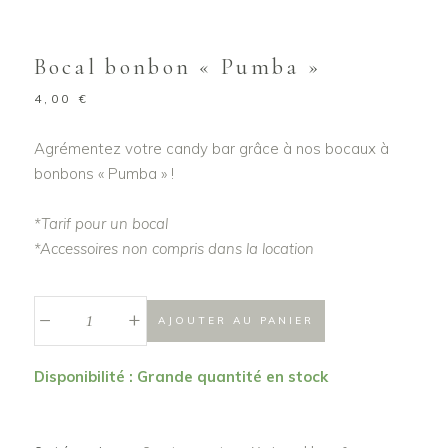
Bocal bonbon « Pumba »
4,00
€
Agrémentez votre candy bar grâce à nos bocaux à
bonbons « Pumba » !
*Tarif pour un bocal
*Accessoires non compris dans la location
_
Bocal
+
AJOUTER AU PANIER
bonbon
"Pumba"
Disponibilité : Grande quantité en stock
quantité