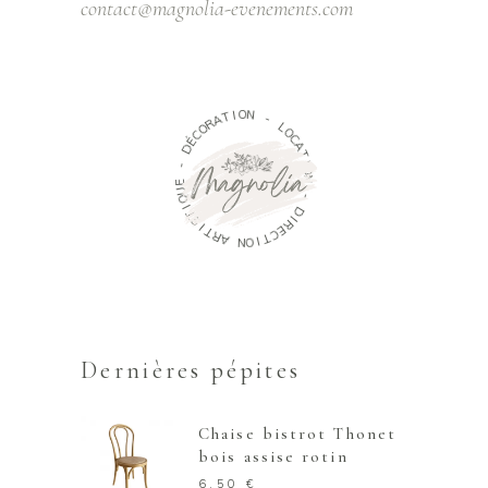
contact@magnolia-evenements.com
T
A
I
R
O
O
N
C
É
-
D
L
-
O
C
E
A
U
T
Q
I
O
I
T
N
S
I
-
T
R
D
A
I
R
N
E
O
C
I
T
Dernières pépites
Chaise bistrot Thonet
bois assise rotin
6,50
€