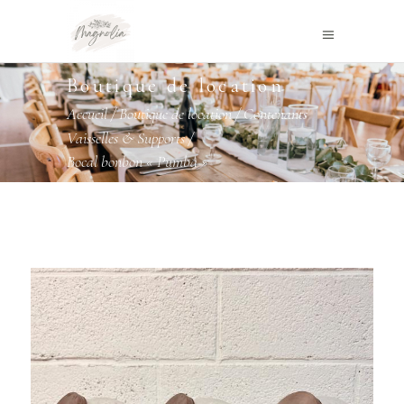
Boutique de location
Accueil
/
Boutique de location
/
Contenants
,
Vaisselles & Supports
/
Bocal bonbon « Pumba »