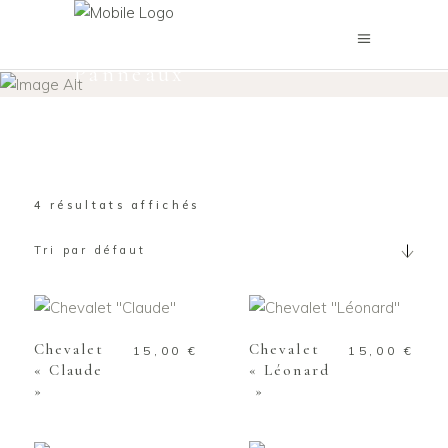
Signalétiques &
Panneaux
Accueil
/
Boutique de location
/
Signalétiques & Panneaux
4 résultats affichés
Tri par défaut
AJOUTER AU
AJOUTER AU
PANIER
PANIER
Chevalet
Chevalet
15,00
€
15,00
€
« Claude
« Léonard
»
»
AJOUTER AU
PANIER