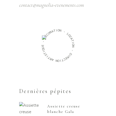
contact@magnolia-evenements.com
O
I
N
T
A
R
-
O
C
L
O
É
D
C
A
T
-
I
O
E
N
U
Q
-
I
T
D
S
I
I
R
T
R
E
C
A
T
N
I
O
Dernières pépites
Assiette creuse
blanche Gala