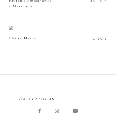
Fauteuil Emmanuelle
35,00
€
« Maxime »
AJOUTER AU PANIER
Chaise Miami
1,90
€
Suivez-nous