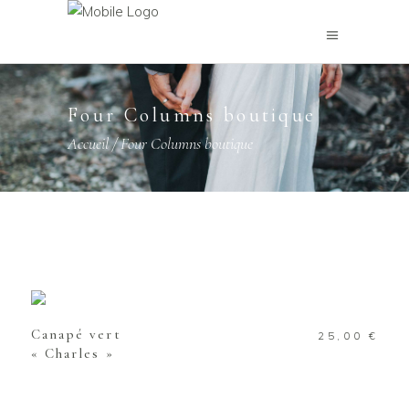
Four Columns boutique
Accueil
/
Four Columns boutique
AJOUTER AU PANIER
Canapé vert
25,00
€
« Charles »