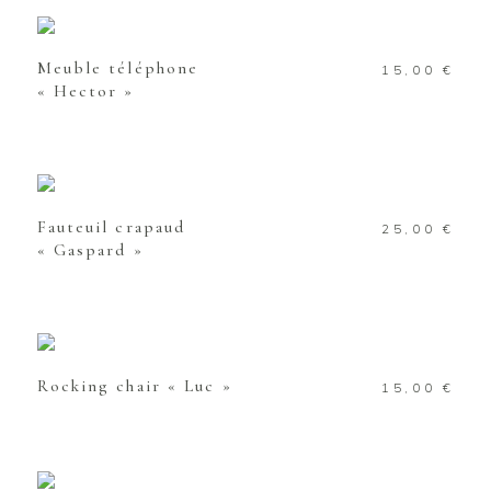
AJOUTER AU PANIER
Meuble téléphone
15,00
€
« Hector »
AJOUTER AU PANIER
Fauteuil crapaud
25,00
€
« Gaspard »
AJOUTER AU PANIER
Rocking chair « Luc »
15,00
€
AJOUTER AU PANIER