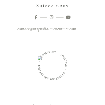
Suivez-nous
contact@magnolia-evenements.com
O
I
N
T
A
R
-
O
C
L
O
É
D
C
A
T
-
I
O
E
N
U
Q
-
I
T
D
S
I
I
R
T
R
E
C
A
T
N
I
O