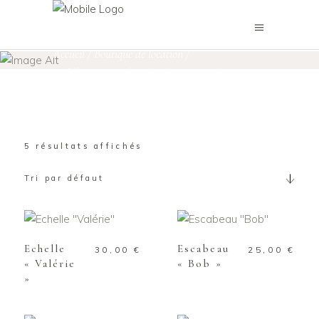
Echelles & Escabeaux
Accueil
/
Boutique de location
/
Mobilier petites séries / pièces uniques
/
Echelles & Escabeaux
5 résultats affichés
Tri par défaut
AJOUTER AU
AJOUTER AU
PANIER
PANIER
Echelle
Escabeau
30,00
€
25,00
€
« Valérie
« Bob »
»
AJOUTER AU
AJOUTER AU
PANIER
PANIER