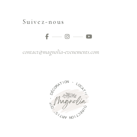
Suivez-nous
contact@magnolia-evenements.com
O
I
T
N
A
R
-
O
C
L
É
O
D
C
A
-
T
I
E
O
U
N
Q
I
-
T
S
D
I
I
T
R
R
E
A
C
T
N
I
O