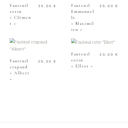
Fauteuil
Fauteuil
30,00
€
35,00
€
rotin
Emmanuel
« Clémen
le
t »
« Maximil
ien »
AJOUTER AU
PANIER
AJOUTER AU
PANIER
Fauteuil
30,00
€
rotin
Fauteuil
25,00
€
« Elliot »
crapaud
« Albert
»