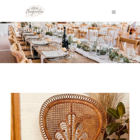
Boutique de location
Accueil
/
Boutique de location
/
Assises des mariés
Fauteuils Emmanuelles
/
,
Fauteuil Emmanuelle « Marceau »