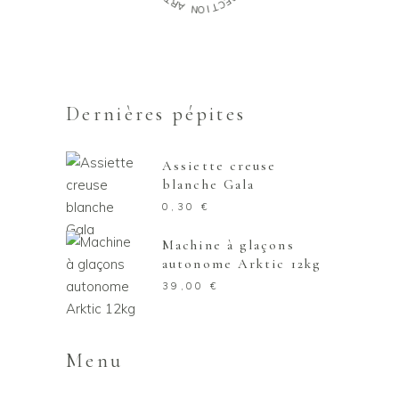
R
E
A
C
T
N
I
O
Dernières pépites
Assiette creuse
blanche Gala
0,30
€
Machine à glaçons
autonome Arktic 12kg
39,00
€
Menu