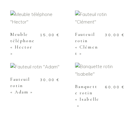
AJOUTER AU
AJOUTER AU
PANIER
PANIER
Meuble
Fauteuil
15,00
€
30,00
€
téléphone
rotin
« Hector
« Clémen
»
t »
AJOUTER AU
PANIER
AJOUTER AU
PANIER
Fauteuil
30,00
€
rotin
Banquett
60,00
€
« Adam »
e rotin
« Isabelle
»