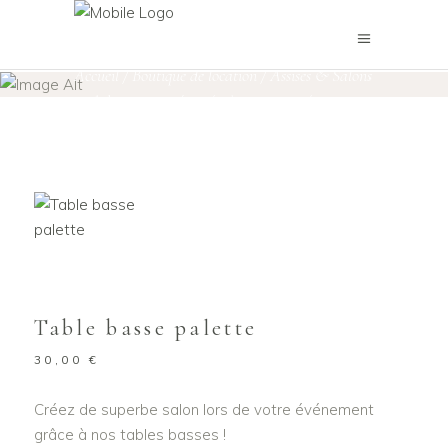
Boutique de location
Accueil
/
Boutique de location
/
Assises & Salons
,
Mobilier petites séries / pièces uniques
/
Table basse palette
Table basse palette
30,00
€
Créez de superbe salon lors de votre événement
grâce à nos tables basses !