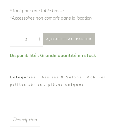
*Tarif pour une table basse
*Accessoires non compris dans la location
_
Table
+
AJOUTER AU PANIER
basse
palette
Disponibilité : Grande quantité en stock
quantité
Catégories :
Assises & Salons
Mobilier
petites séries / pièces uniques
Description