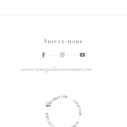
Suivez-nous
contact@magnolia-evenements.com
O
I
T
N
A
R
-
O
C
L
É
O
D
C
A
-
T
I
E
O
U
N
Q
I
-
T
S
D
I
I
T
R