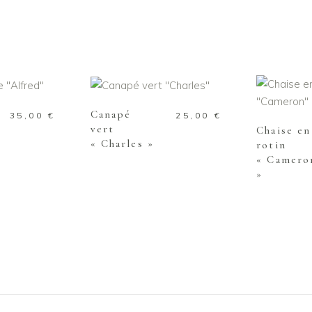
 PANIER
AJOUTER AU PANIER
AJOUTE
Canapé
35,00
€
25,00
€
vert
Chaise en
« Charles »
rotin
« Camer
»