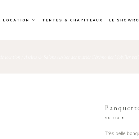
A LOCATION
TENTES & CHAPITEAUX
LE SHOWR
de location
/
Assises & Salons
Assises des mariés
Cérémonies
Mobilier peti
,
,
,
Banquette
50,00
€
Très belle banq