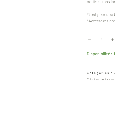
petits salons l
*Tarif pour une
*Accessoires non
_
Banquette
+
rotin
"Justine"
Disponibilité : 
quantité
Catégories :
Cérémonies