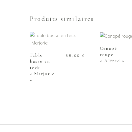
Produits similaires
AJOUTER AU
AJOUTER AU PANIER
Canapé
rouge
Table
35,00
€
« Alfred »
basse en
teck
« Marjorie
»