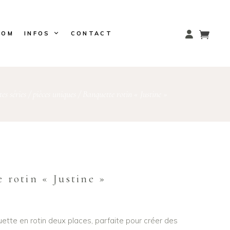
OOM
INFOS
CONTACT
tes séries / pièces uniques
/
Banquette rotin « Justine »
 rotin « Justine »
uette en rotin deux places, parfaite pour créer des