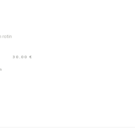
R AU PANIER
30,00
€
on