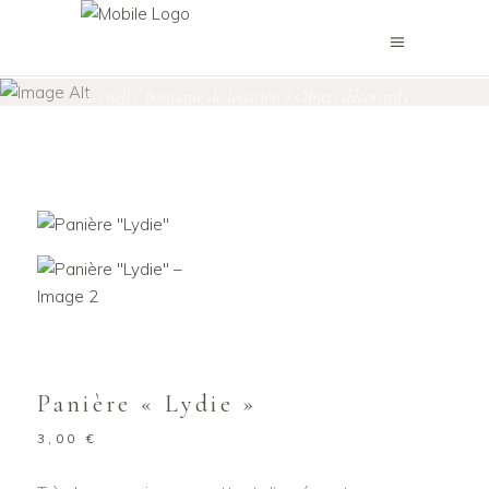
Boutique de location
Accueil
/
Boutique de location
/
Objets décoratifs
,
Paniers
/
Panière « Lydie »
Panière « Lydie »
3,00
€