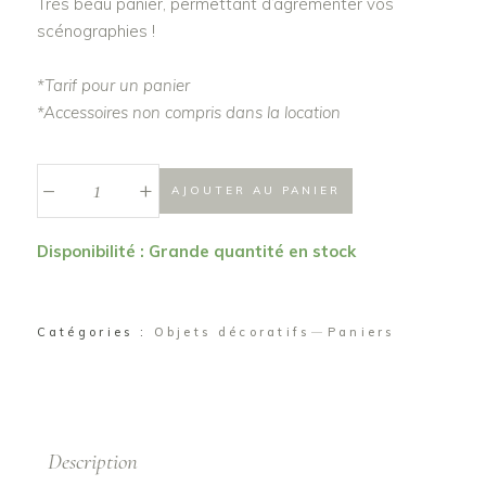
Très beau panier, permettant d’agrémenter vos
scénographies !
*Tarif pour un panier
*Accessoires non compris dans la location
_
Panière
+
AJOUTER AU PANIER
"Lydie"
quantité
Disponibilité : Grande quantité en stock
Catégories :
Objets décoratifs
Paniers
Description