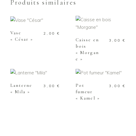
Produits similaires
AJOUTER AU
PANIER
AJOUTER AU
PANIER
Vase
2,00
€
« César »
Caisse en
3,00
€
bois
« Morgan
e »
AJOUTER AU
AJOUTER AU
PANIER
PANIER
Lanterne
Pot
3,00
€
3,00
€
« Mila »
fumeur
« Kamel »