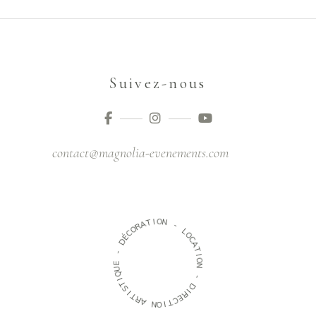
Suivez-nous
contact@magnolia-evenements.com
O
I
T
N
A
R
-
O
C
L
É
O
D
C
A
-
T
I
E
O
U
N
Q
I
-
T
S
D
I
I
T
R
R
E
A
C
T
N
I
O