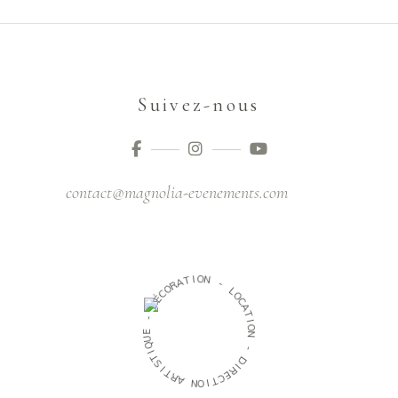
Suivez-nous
contact@magnolia-evenements.com
O
I
T
N
A
R
-
O
C
L
É
O
D
C
A
-
T
I
E
O
U
N
Q
I
-
T
S
D
I
I
T
R
R
E
A
C
T
N
I
O