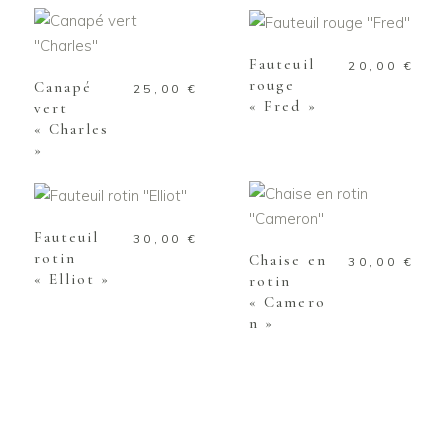
PANIER
AJOUTER AU
PANIER
Fauteuil
20,00
€
rouge
Canapé
25,00
€
« Fred »
vert
« Charles
»
AJOUTER AU
PANIER
AJOUTER AU
PANIER
Fauteuil
30,00
€
rotin
Chaise en
30,00
€
« Elliot »
rotin
« Camero
n »