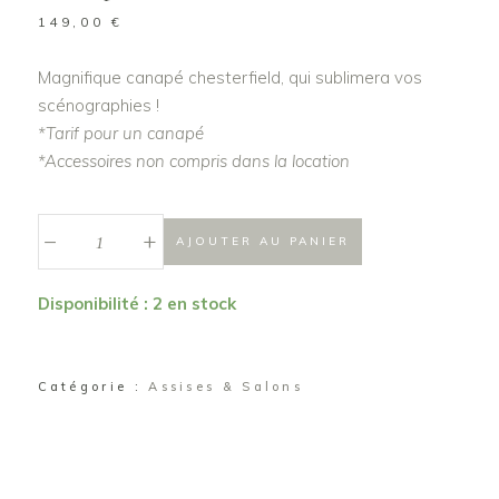
149,00
€
Magnifique canapé chesterfield, qui sublimera vos
scénographies !
*Tarif pour un canapé
*Accessoires non compris dans la location
_
Canapé
+
AJOUTER AU PANIER
chesterfield
"Garfield"
Disponibilité : 2 en stock
quantité
Catégorie :
Assises & Salons