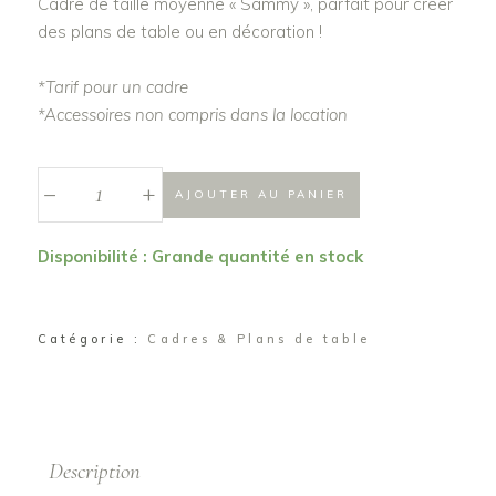
Cadre de taille moyenne « Sammy », parfait pour créer
des plans de table ou en décoration !
*Tarif pour un cadre
*Accessoires non compris dans la location
_
Cadre
+
AJOUTER AU PANIER
photo
"Sammy"
Disponibilité : Grande quantité en stock
quantité
Catégorie :
Cadres & Plans de table
Description