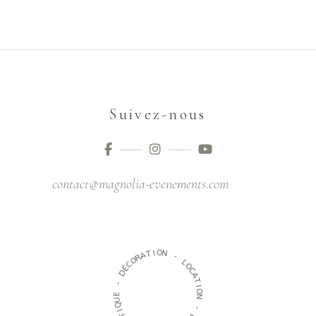
Suivez-nous
contact@magnolia-evenements.com
O
I
T
N
A
R
-
O
C
L
É
O
D
C
A
-
T
I
E
O
U
N
Q
I
-
T