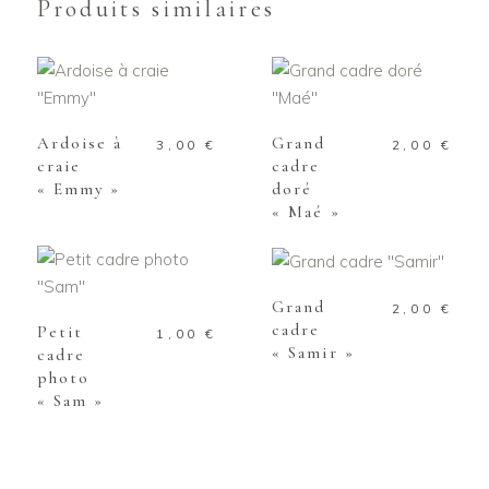
Produits similaires
AJOUTER AU
AJOUTER AU
PANIER
PANIER
Ardoise à
Grand
3,00
€
2,00
€
craie
cadre
« Emmy »
doré
« Maé »
AJOUTER AU
PANIER
AJOUTER AU
PANIER
Grand
2,00
€
cadre
Petit
1,00
€
« Samir »
cadre
photo
« Sam »