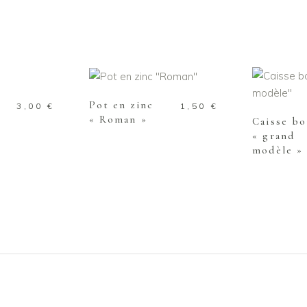
 PANIER
AJOUTER AU PANIER
AJOUTE
Pot en zinc
3,00
€
1,50
€
« Roman »
Caisse bo
« grand
modèle »