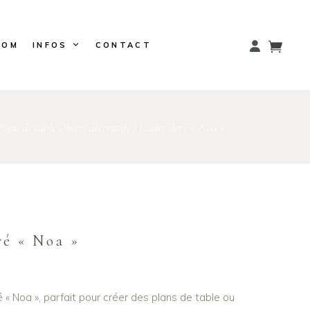
OOM
INFOS
CONTACT
lans de table
Objets décoratifs
/
Cadre doré « Noa »
,
ré « Noa »
 « Noa », parfait pour créer des plans de table ou