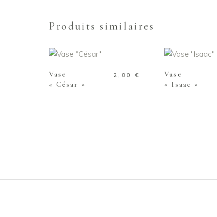
Produits similaires
AJOUTER AU PANIER
AJOUTER AU
Vase
Vase
2,00
€
« César »
« Isaac »