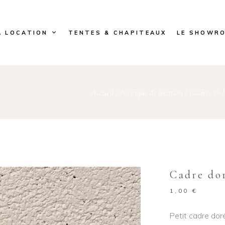
A LOCATION
TENTES & CHAPITEAUX
LE SHOWR
Accueil
/
Boutique de location
/
Cadres & P
Cadre do
1,00
€
Petit cadre doré