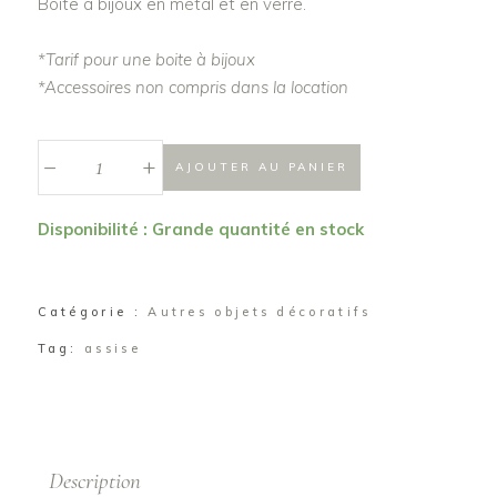
Boite à bijoux en métal et en verre.
*Tarif pour une boite à bijoux
*Accessoires non compris dans la location
_
Boite
+
AJOUTER AU PANIER
à
bijoux
Disponibilité : Grande quantité en stock
"Natacha"
quantité
Catégorie :
Autres objets décoratifs
Tag:
assise
Description