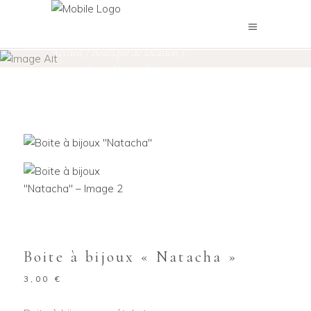
Boutique de location
Accueil
/
Boutique de location
/
Autres objets décoratifs
/
Boite à bijoux « Natacha »
Boite à bijoux « Natacha »
3,00
€