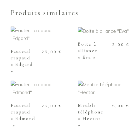
Produits similaires
AJOUTER AU
PANIER
AJOUTER AU
PANIER
Boite à
2,00
€
alliance
Fauteuil
25,00
€
« Eva »
crapaud
« Edgard
»
AJOUTER AU
AJOUTER AU
PANIER
PANIER
Fauteuil
Meuble
25,00
€
15,00
€
crapaud
téléphone
« Edmond
« Hector
»
»