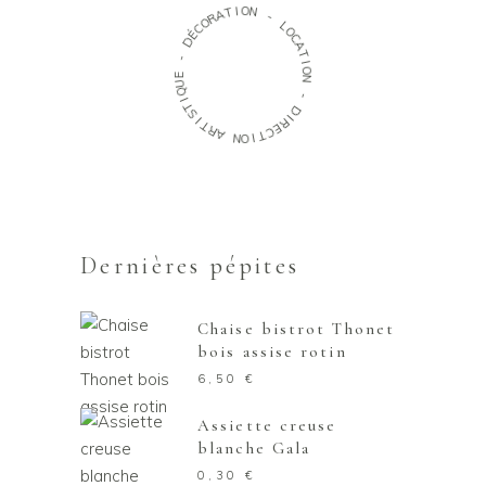
O
I
T
N
A
R
-
O
C
L
É
O
D
C
A
-
T
I
E
O
U
N
Q
I
-
T
S
D
I
I
T
R
R
E
A
C
T
N
I
O
Dernières pépites
Chaise bistrot Thonet
bois assise rotin
6,50
€
Assiette creuse
blanche Gala
0,30
€