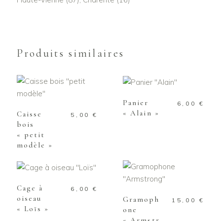
Produits similaires
AJOUTER AU
PANIER
AJOUTER AU
PANIER
Panier
6,00
€
« Alain »
Caisse
5,00
€
bois
« petit
modèle »
AJOUTER AU
PANIER
AJOUTER AU
PANIER
Cage à
6,00
€
oiseau
Gramoph
15,00
€
« Loïs »
one
« Armstr