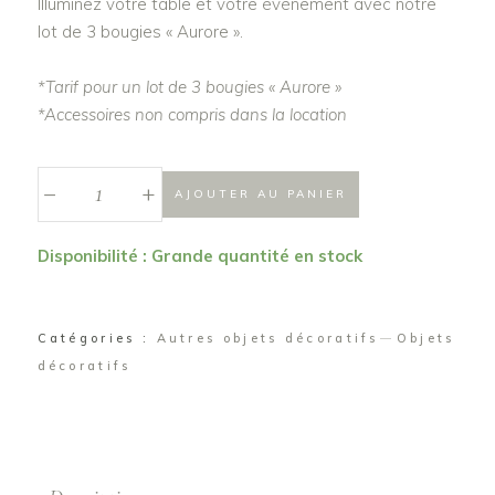
Illuminez votre table et votre événement avec notre
lot de 3 bougies « Aurore ».
*Tarif pour un lot de 3 bougies « Aurore »
*Accessoires non compris dans la location
_
Lot
+
AJOUTER AU PANIER
bougie
"Aurore"
Disponibilité : Grande quantité en stock
quantité
Catégories :
Autres objets décoratifs
Objets
décoratifs