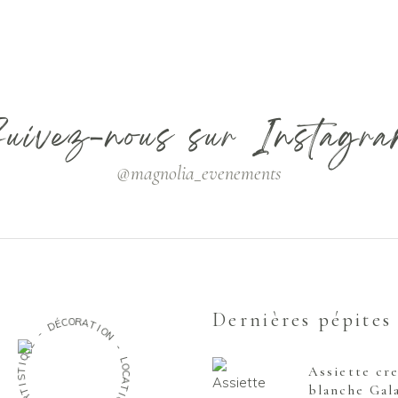
uivez-nous sur Instagr
@magnolia_evenements
Dernières pépites
O
C
R
É
A
D
T
I
-
O
N
E
U
-
Q
I
L
T
Assiette cr
O
S
C
I
A
blanche Gal
T
T
R
I