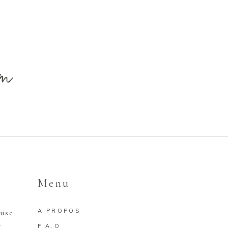
am
Menu
A PROPOS
euse
a
F.A.Q