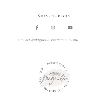
Suivez-nous
contact@magnolia-evenements.com
O
C
R
É
A
D
T
I
O
-
N
E
U
-
Q
I
L
T
O
S
C
A
I
T
T
R
I
A
O
N
N
O
-
I
T
D
C
I
E
R