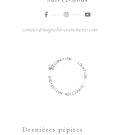
contact@magnolia-evenements.com
O
I
N
T
A
R
-
O
C
L
O
É
C
D
A
T
-
I
O
E
N
U
Q
-
I
T
D
S
I
I
R
T
E
R
C
A
T
N
I
O
Dernières pépites