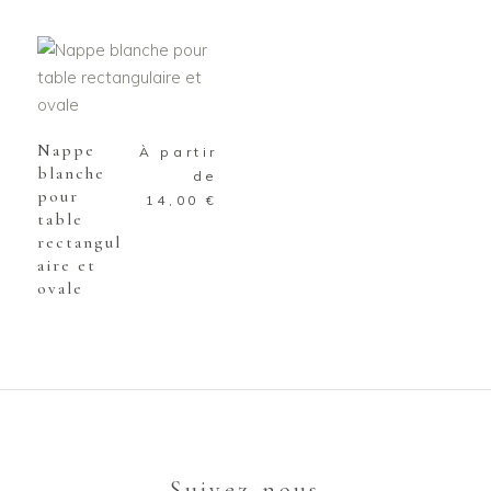
Ce
CHOIX DES
produit
OPTIONS
a
plusieurs
Nappe
À partir
blanche
variations.
de
pour
Les
14,00
€
table
options
rectangul
peuvent
aire et
être
ovale
choisies
sur
la
page
du
produit
Suivez-nous