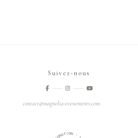
Suivez-nous
contact@magnolia-evenements.com
O
I
T
N
A
R
-
O
C