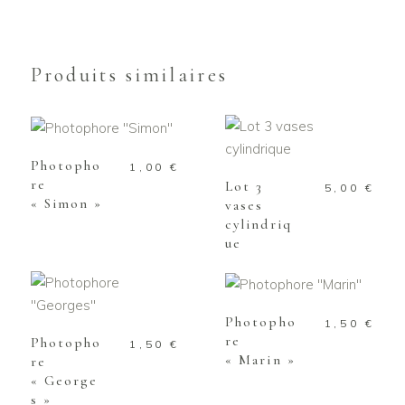
Produits similaires
AJOUTER AU
PANIER
AJOUTER AU
PANIER
Photopho
1,00
€
re
Lot 3
5,00
€
« Simon »
vases
cylindriq
ue
AJOUTER AU
PANIER
AJOUTER AU
PANIER
Photopho
1,50
€
re
Photopho
1,50
€
« Marin »
re
« George
s »