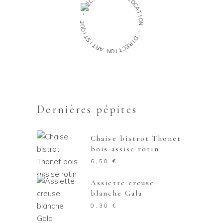
L
É
O
D
C
A
-
T
I
E
O
U
N
Q
I
-
T
S
D
I
I
T
R
R
E
A
C
T
N
I
O
Dernières pépites
Chaise bistrot Thonet
bois assise rotin
6,50
€
Assiette creuse
blanche Gala
0,30
€