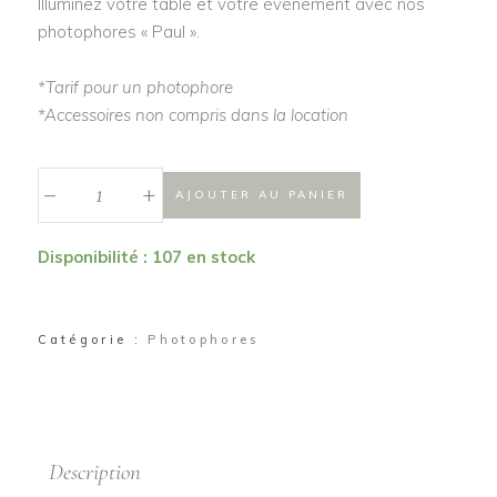
Illuminez votre table et votre événement avec nos
photophores « Paul ».
*Tarif pour un photophore
*Accessoires non compris dans la location
_
Photophore
+
AJOUTER AU PANIER
ambrée
"Paul"
Disponibilité : 107 en stock
quantité
Catégorie :
Photophores
Description