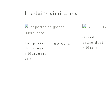
Produits similaires
AJOUTER AU
AJOUTER AU PANIER
Grand
cadre doré
Lot portes
50,00
€
« Maé »
de grange
« Margueri
te »