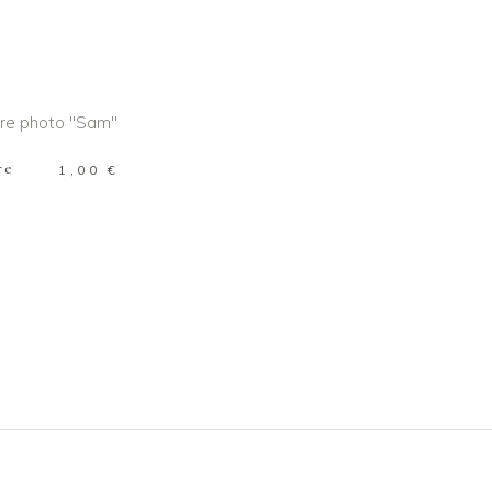
R AU PANIER
re
1,00
€