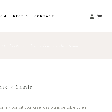
OOM
INFOS
CONTACT
n
/
Cadres & Plans de table
/
Grand cadre « Samir »
dre « Samir »
mir », parfait pour créer des plans de table ou en