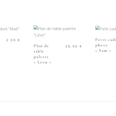
 PANIER
AJOUTE
AJOUTER AU PANIER
Petit cad
2,00
€
photo
Plan de
35,00
€
« Sam »
table
palette
« Léon »