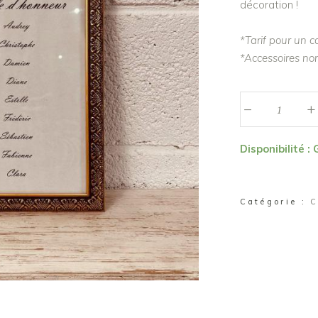
décoration !
*Tarif pour un c
*Accessoires non
_
Grand
+
cadre
"Samir"
Disponibilité :
quantité
Catégorie :
C