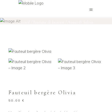
Boutique de location
Accueil
/
Boutique de location
/
Assises & Salons
,
Assises des mariés
/
Fauteuil bergère Olivia
Fauteuil bergère Olivia
50,00
€