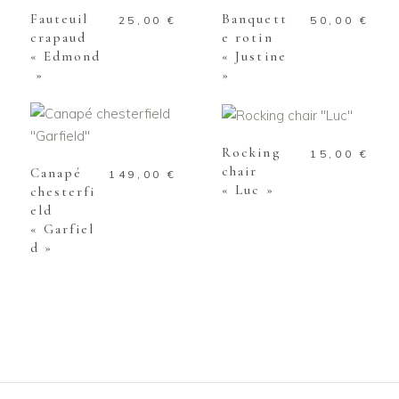
Fauteuil
Banquett
25,00
€
50,00
€
crapaud
e rotin
« Edmond
« Justine
»
»
AJOUTER AU
PANIER
AJOUTER AU
PANIER
Rocking
15,00
€
chair
Canapé
149,00
€
« Luc »
chesterfi
eld
« Garfiel
d »