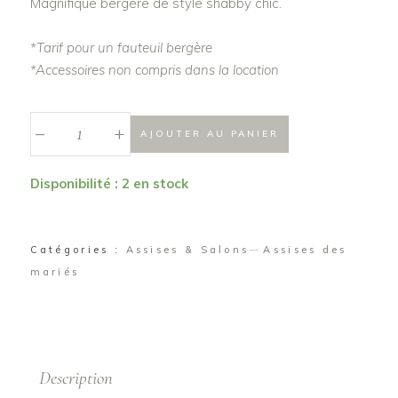
Magnifique bergère de style shabby chic.
*Tarif pour un fauteuil bergère
*Accessoires non compris dans la location
_
Fauteuil
+
AJOUTER AU PANIER
bergère
Olivia
Disponibilité : 2 en stock
quantité
Catégories :
Assises & Salons
Assises des
mariés
Description