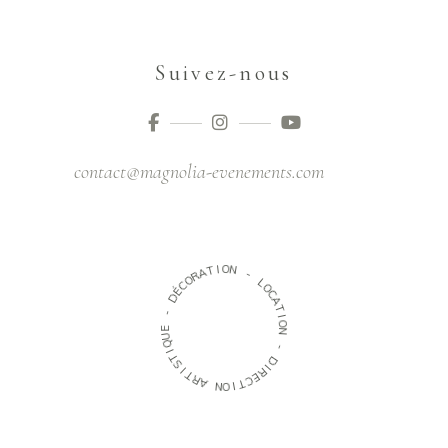
Suivez-nous
contact@magnolia-evenements.com
O
I
T
N
A
R
-
O
C
L
É
O
D
C
A
-
T
I
E
O
U
N
Q
I
-
T
S
D
I
I
T
R
R
E
A
C
T
N
I
O