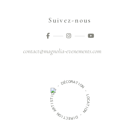
Suivez-nous
contact@magnolia-evenements.com
O
R
C
A
É
T
D
I
O
-
N
E
-
U
Q
L
I
O
T
C
S
A
I
T
T
R
I
O
A
N
N
O
-
I
D
T
C
I
R
E