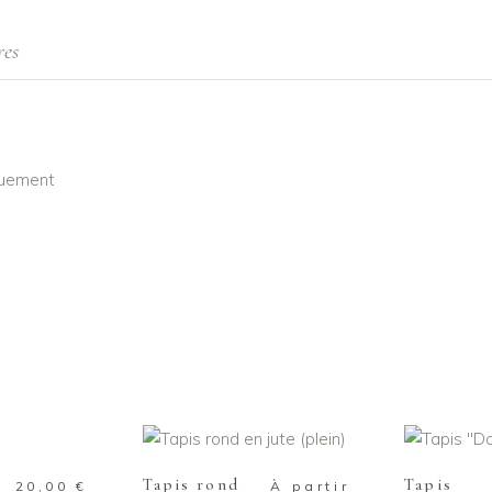
res
iquement
Ce
 PANIER
CHOIX DES OPTIONS
AJOUTE
produit
a
Tapis rond
Tapis
20,00
€
À partir