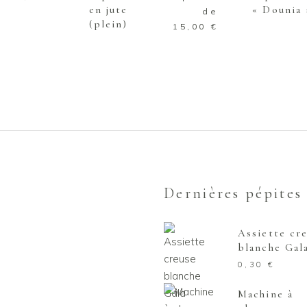
plusieurs
en jute
« Dounia 
de
variations.
(plein)
15,00
€
Les
options
peuvent
être
choisies
sur
la
page
du
Dernières pépites
produit
Assiette cr
blanche Gal
0,30
€
Machine à