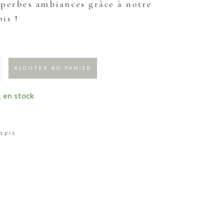
uperbes ambiances grâce à notre
is !
AJOUTER AU PANIER
1 en stock
apis