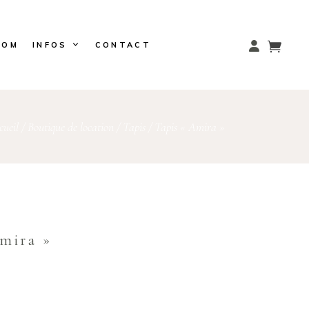
OOM
INFOS
CONTACT
cueil
/
Boutique de location
/
Tapis
/
Tapis « Amira »
Amira »