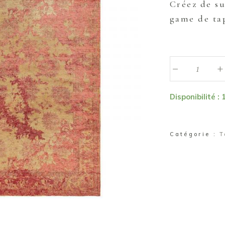
Créez de s
game de tap
_
Tapis
+
"Amira"
quantité
Disponibilité : 
Catégorie :
T