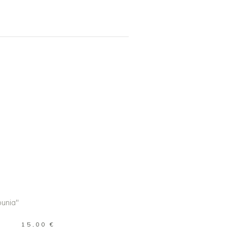
R AU PANIER
15,00
€