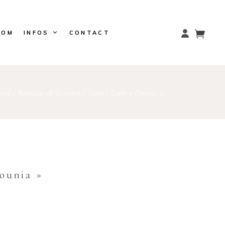
OOM
INFOS
CONTACT
ueil
/
Boutique de location
/
Tapis
/
Tapis « Dounia »
ounia »