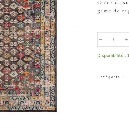
Créez de s
game de tap
_
Tapis
+
"Dounia"
quantité
Disponibilité : 
Catégorie :
T