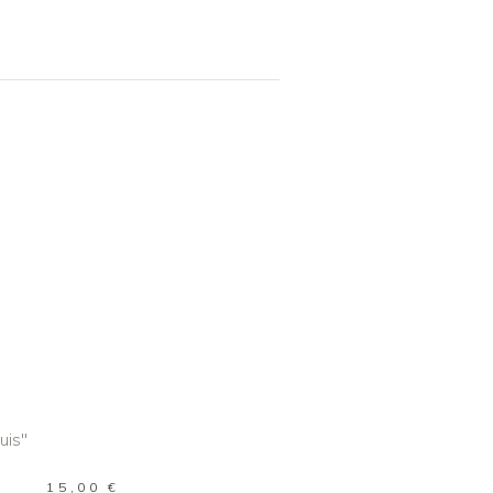
R AU PANIER
15,00
€