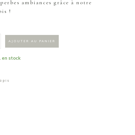
uperbes ambiances grâce à notre
is !
AJOUTER AU PANIER
1 en stock
apis