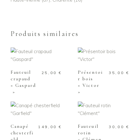
Produits similaires
AJOUTER AU
AJOUTER AU
PANIER
PANIER
Fauteuil
Présentoi
25,00
€
35,00
€
crapaud
r bois
« Gaspard
« Victor
»
»
AJOUTER AU
AJOUTER AU
PANIER
PANIER
Canapé
Fauteuil
149,00
€
30,00
€
chesterfi
rotin
eld
« Clémen