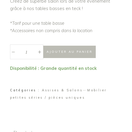
Créez de superbe salon lors de votre événement
grâce à nos tables basses en teck !
*Tarif pour une table basse
*Accessoires non compris dans la location
_
Table
+
AJOUTER AU PANIER
basse
en
Disponibilité : Grande quantité en stock
teck
"Marjorie"
quantité
Catégories :
Assises & Salons
Mobilier
petites séries / pièces uniques