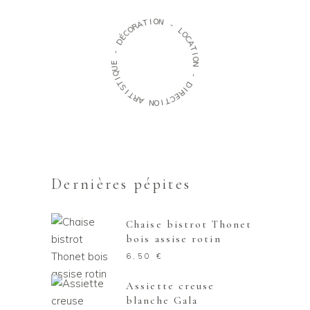
O
I
T
N
A
R
-
O
C
L
É
O
D
C
A
-
T
I
E
O
U
N
Q
I
-
T
S
D
I
I
T
R
R
E
A
C
T
N
I
O
Dernières pépites
Chaise bistrot Thonet
bois assise rotin
6,50
€
Assiette creuse
blanche Gala