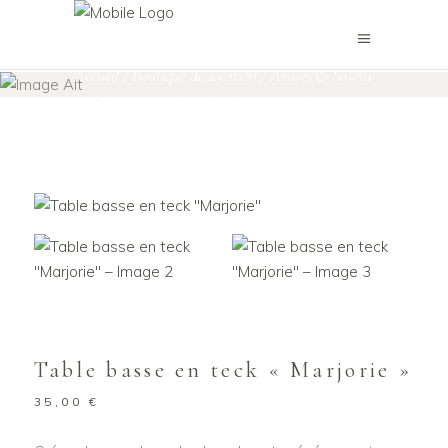
Boutique de location
Accueil
/
Boutique de location
/
Assises & Salons
,
Mobilier petites séries / pièces uniques
/
Table basse en teck « Marjorie »
Table basse en teck « Marjorie »
35,00
€