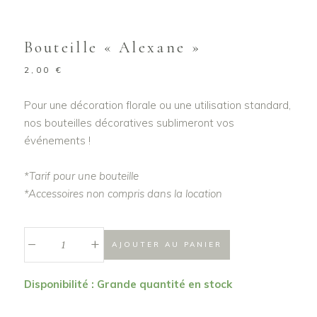
Bouteille « Alexane »
2,00
€
Pour une décoration florale ou une utilisation standard,
nos bouteilles décoratives sublimeront vos
événements !
*Tarif pour une bouteille
*Accessoires non compris dans la location
_
Bouteille
+
AJOUTER AU PANIER
"Alexane"
quantité
Disponibilité : Grande quantité en stock