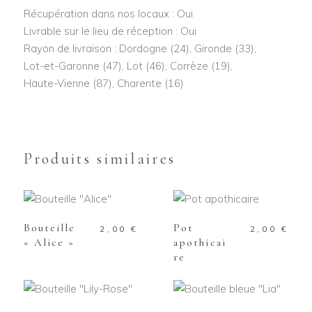
Récupération dans nos locaux : Oui
Livrable sur le lieu de réception : Oui
Rayon de livraison : Dordogne (24), Gironde (33),
Lot-et-Garonne (47), Lot (46), Corrèze (19),
Haute-Vienne (87), Charente (16)
Produits similaires
AJOUTER AU
AJOUTER AU
PANIER
PANIER
Bouteille
Pot
2,00
€
2,00
€
« Alice »
apothicai
re
AJOUTER AU
AJOUTER AU
PANIER
PANIER