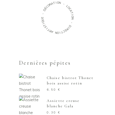
O
I
T
N
A
R
-
O
C
L
É
O
D
C
A
-
T
I
E
O
U
N
Q
I
-
T
S
D
I
I
T
R
R
E
A
C
T
N
I
O
Dernières pépites
Chaise bistrot Thonet
bois assise rotin
6,50
€
Assiette creuse
blanche Gala
0,30
€