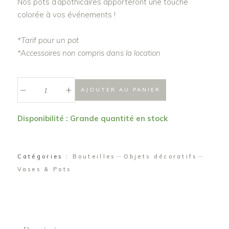
Nos pots d’apothicaires apporteront une touche
colorée à vos événements !
*Tarif pour un pot
*Accessoires non compris dans la location
_
Pot
+
AJOUTER AU PANIER
apothicaire
quantité
Disponibilité : Grande quantité en stock
Catégories :
Bouteilles
Objets décoratifs
Vases & Pots