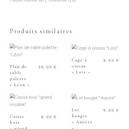
Produits similaires
AJOUTER AU
PANIER
AJOUTER AU
PANIER
Cage à
6,00
€
oiseau
Plan de
35,00
€
« Loïs »
table
palette
« Léon »
AJOUTER AU
PANIER
AJOUTER AU
PANIER
Lot
5,00
€
bougie
Caisse
6,00
€
« Aurore
bois
»
« grand