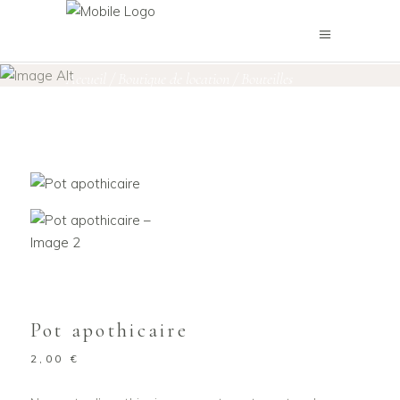
Boutique de location
Accueil
/
Boutique de location
/
Bouteilles
,
Objets décoratifs
Vases & Pots
/
Pot apothicaire
,
Pot apothicaire
2,00
€