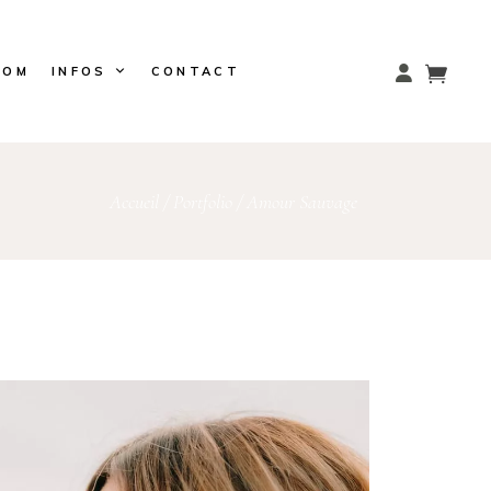
OOM
INFOS
CONTACT
Accueil
/
Portfolio
/
Amour Sauvage