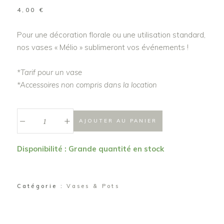
4,00
€
Pour une décoration florale ou une utilisation standard,
nos vases « Mélio » sublimeront vos événements !
*Tarif pour un vase
*Accessoires non compris dans la location
_
Vase
+
AJOUTER AU PANIER
haut
vert
Disponibilité : Grande quantité en stock
d'eau
"Mélio"
quantité
Catégorie :
Vases & Pots