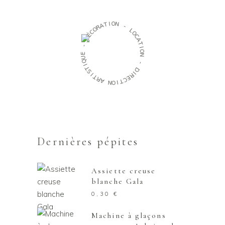
O
I
T
N
A
R
-
O
C
L
É
O
D
C
A
-
T
I
E
O
U
N
Q
I
-
T
S
D
I
I
T
R
R
E
A
C
T
N
I
O
Dernières pépites
Assiette creuse
blanche Gala
0,30
€
Machine à glaçons