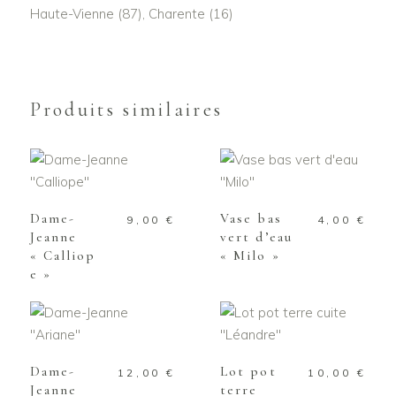
Haute-Vienne (87), Charente (16)
Produits similaires
AJOUTER AU
AJOUTER AU
PANIER
PANIER
Dame-
Vase bas
9,00
€
4,00
€
Jeanne
vert d’eau
« Calliop
« Milo »
e »
AJOUTER AU
AJOUTER AU
PANIER
PANIER
Dame-
Lot pot
12,00
€
10,00
€
Jeanne
terre