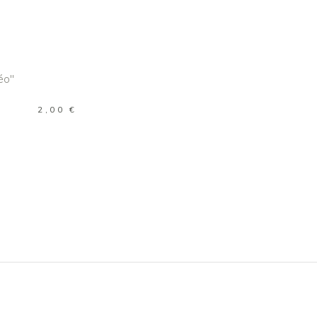
R AU PANIER
2,00
€
»