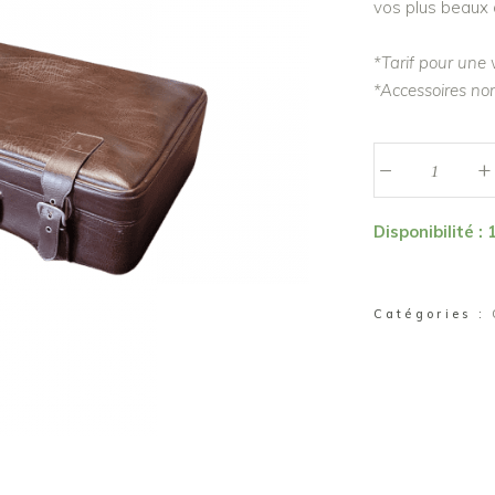
vos plus beaux 
*Tarif pour une 
*Accessoires non
_
Valise
+
"Yuna"
quantité
Disponibilité : 
Catégories :