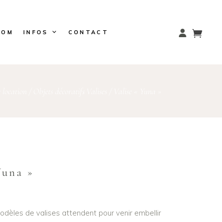
OOM
INFOS
CONTACT
 location
/
Objets décoratifs
Valises
/
Valise « Yuna »
,
Yuna »
èles de valises attendent pour venir embellir