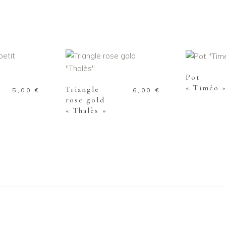
AJOUTE
 PANIER
AJOUTER AU PANIER
Pot
« Timéo 
Triangle
5,00
€
6,00
€
rose gold
« Thalès »