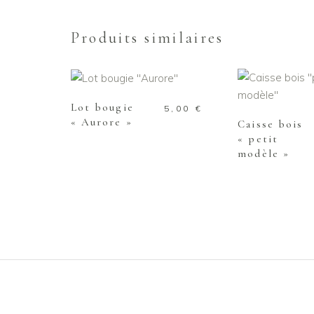
Produits similaires
AJOUTER AU PANIER
AJOUTER AU
Lot bougie
5,00
€
« Aurore »
Caisse bois
« petit
modèle »