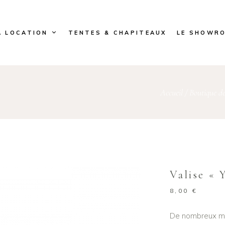
A LOCATION
TENTES & CHAPITEAUX
LE SHOWR
Accueil
/
Boutique de
Valise « 
8,00
€
De nombreux mod