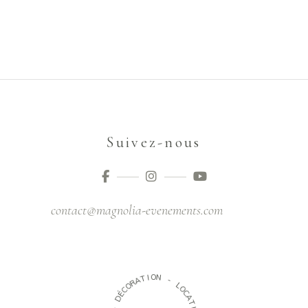
Suivez-nous
contact@magnolia-evenements.com
O
I
N
T
A
-
R
O
L
C
O
É
C
D
A
T
-