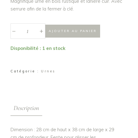
Magnifique urne en bois rustique et lanière cuir. Avec
serrure afin de la fermer à clé.
_
Urne
+
AJOUTER AU PANIER
en
bois
Disponibilité : 1 en stock
rustique
"Eline"
quantité
Catégorie :
Urnes
Description
Dimension : 28 cm de haut x 38 cm de large x 29
cm de profondeur. Fente pour glisser les