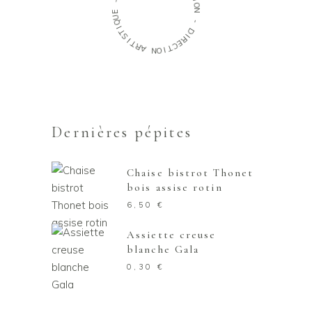
I
O
E
N
U
Q
-
I
T
D
S
I
I
R
T
E
R
C
A
T
I
N
O
Dernières pépites
Chaise bistrot Thonet
bois assise rotin
6,50
€
Assiette creuse
blanche Gala
0,30
€