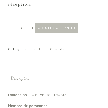
réception.
_
Tente
+
AJOUTER AU PANIER
stretch
10
x
Catégorie :
15m
Tente et Chapiteau
(150M2)
quantité
Description
Dimension :
10 x 15m soit 150 M2
Nombre de personnes :