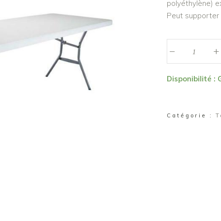
polyéthylène) e
Peut supporter 
_
Table
+
rectangulaire
6/8
Disponibilité :
personnes
quantité
Catégorie :
T