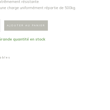
xtrêmement résistante.
une charge uniformément répartie de 500kg.
AJOUTER AU PANIER
 Grande quantité en stock
ables