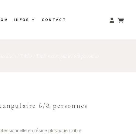
OOM
INFOS
CONTACT
 location
/
Tables
/
Table rectangulaire 6/8 personnes
tangulaire 6/8 personnes
ofessionnelle en résine plastique (table