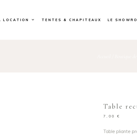
A LOCATION
TENTES & CHAPITEAUX
LE SHOWR
Accueil
/
Boutique de
Table rec
7,00
€
Table pliante pr