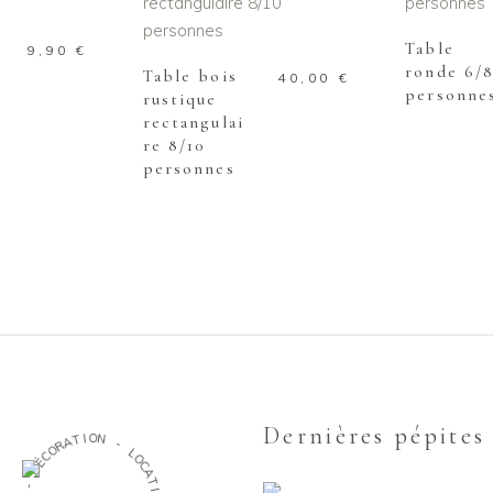
AJOUTER AU PANIER
Table
9,90
€
ronde 6/
Table bois
40,00
€
personne
rustique
rectangulai
re 8/10
personnes
Dernières pépites
I
T
O
A
N
R
O
-
C
É
L
D
O
C
-
A
T