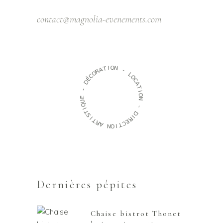
contact@magnolia-evenements.com
O
I
N
T
A
R
-
O
C
L
O
É
D
C
A
T
-
I
O
E
N
U
Q
-
I
T
D
S
I
I
R
T
R
E
C
A
T
N
I
O
Dernières pépites
Chaise bistrot Thonet