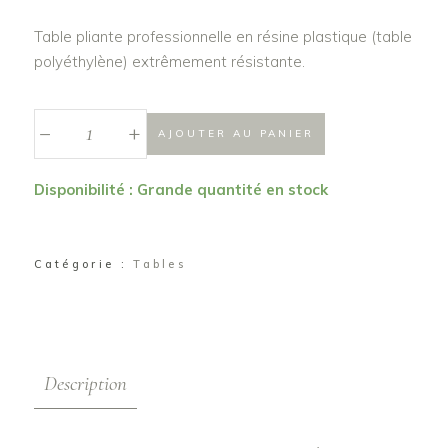
Table pliante professionnelle en résine plastique (table
polyéthylène) extrêmement résistante.
_
Table
+
AJOUTER AU PANIER
rectangulaire
8/10
Disponibilité : Grande quantité en stock
personnes
quantité
Catégorie :
Tables
Description