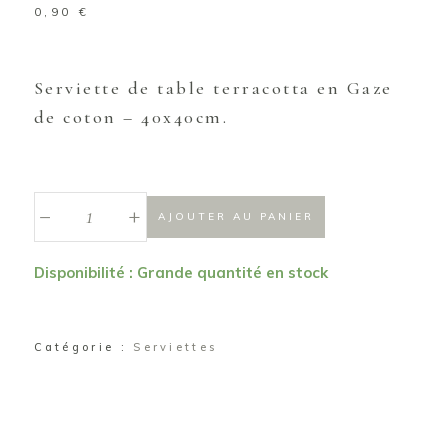
0,90
€
Serviette de table terracotta en Gaze
de coton – 40x40cm.
_
Serviette
+
AJOUTER AU PANIER
Gaze
de
Disponibilité : Grande quantité en stock
coton
terracotta
quantité
Catégorie :
Serviettes