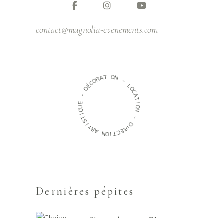
contact@magnolia-evenements.com
T
I
O
A
N
R
O
C
-
É
D
L
O
C
-
A
T
E
U
I
O
Q
N
I
T
-
S
I
D
T
R
I
R
A
E
C
N
T
O
I
Dernières pépites