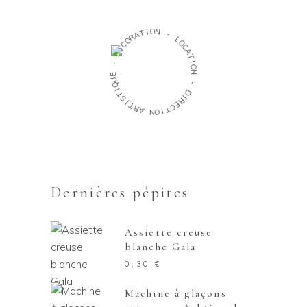
O
N
I
T
A
-
R
O
L
C
O
É
C
D
A
T
-
I
O
E
N
U
Q
-
I
T
D
S
I
R
I
T
E
R
C
A
T
I
N
O
Dernières pépites
Assiette creuse
blanche Gala
0,30
€
Machine à glaçons