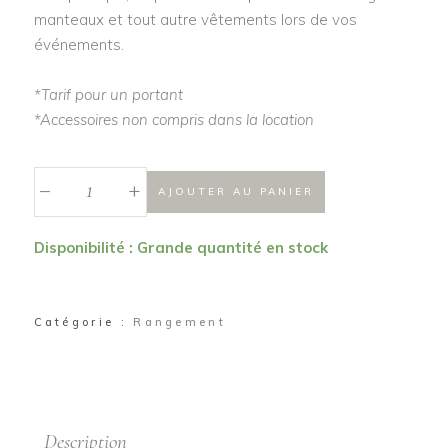
manteaux et tout autre vêtements lors de vos
événements.
*Tarif pour un portant
*Accessoires non compris dans la location
_
Portant
+
AJOUTER AU PANIER
/
Porte
Disponibilité : Grande quantité en stock
manteaux
/
Vestiaire
Catégorie :
Rangement
quantité
Description