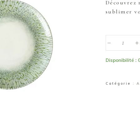
Découvrez 
sublimer v
_
Petite
+
assiette
verte
Disponibilité :
Linéa
quantité
Catégorie :
A