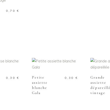
0,70
€
 PANIER
AJOUTER AU PANIER
AJOUTE
Petite
Grande
0,30
€
0,30
€
assiette
assiette
blanche
dépareill
Gala
vintage