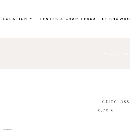
A LOCATION
TENTES & CHAPITEAUX
LE SHOWR
Accueil
/
Bouti
Petite as
0,70
€