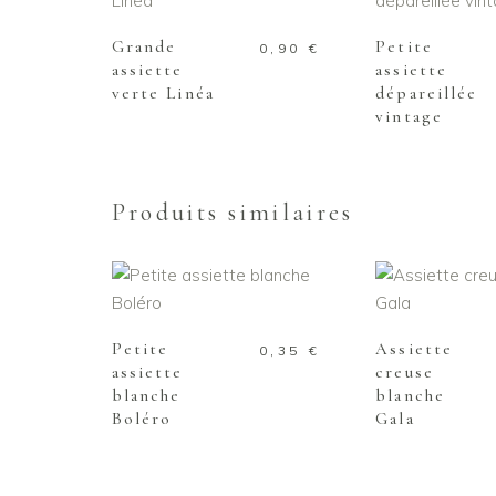
Grande
Petite
0,90
€
assiette
assiette
verte Linéa
dépareillée
vintage
Produits similaires
AJOUTER AU PANIER
AJOUTER AU
Petite
Assiette
0,35
€
assiette
creuse
blanche
blanche
Boléro
Gala