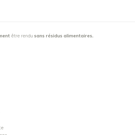
ement
être rendu
sans résidus alimentaires.
…
 PANIER