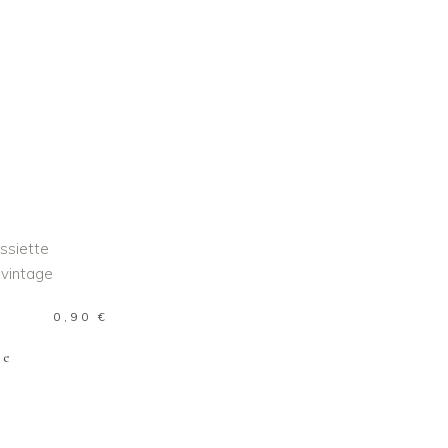
R AU PANIER
0,90
€
ée