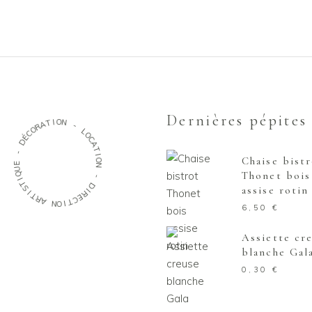
Dernières pépites
I
T
O
A
N
R
O
-
C
É
L
D
O
C
-
A
T
E
Chaise bist
I
U
O
Q
N
Thonet bois
I
T
-
S
assise rotin
I
D
T
I
R
R
A
E
C
N
T
O
I
6,50
€
Assiette cr
blanche Gal
0,30
€