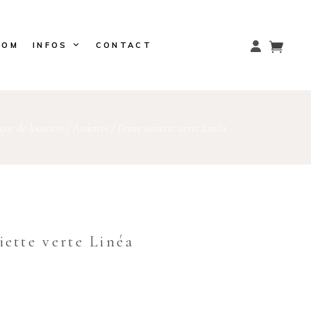
OOM
INFOS
CONTACT
que de location
/
Assiettes
/
Petite assiette verte Linéa
siette verte Linéa