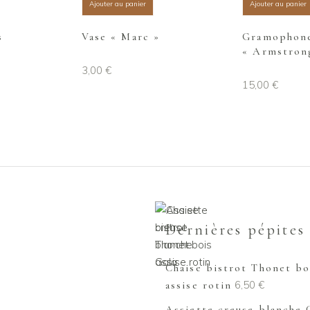
Ajouter au panier
Ajouter au panier
s
Vase « Marc »
Gramophon
« Armstron
3,00
€
15,00
€
Dernières pépites
Chaise bistrot Thonet bo
6,50
€
assise rotin
Assiette creuse blanche 