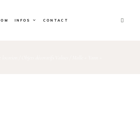
OOM
INFOS
CONTACT
 location
/
Objets décoratifs
Valises
/
Malle « Yann »
,