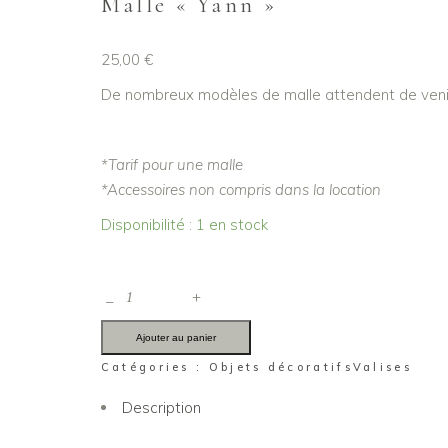
Malle « Yann »
25,00
€
De nombreux modèles de malle attendent de venir 
*Tarif pour une malle
*Accessoires non compris dans la location
Disponibilité : 1 en stock
Malle
_
+
"Yann"
quantité
Ajouter au panier
Catégories :
Objets décoratifs
Valises
Description