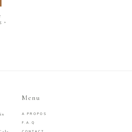
e
g »
Menu
is
A PROPOS
F.A.Q
Gala
CONTACT