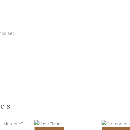
emps sec
res