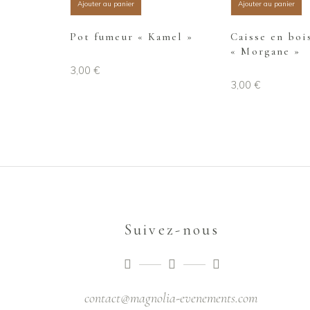
Ajouter au panier
Ajouter au panier
Pot fumeur « Kamel »
Caisse en boi
« Morgane »
3,00
€
3,00
€
Suivez-nous
contact@magnolia-evenements.com