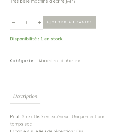
Très belle machine à écrire JAPY.
_
Machine
+
AJOUTER AU PANIER
à
écrire
Disponibilité : 1 en stock
"Lina"
quantité
Catégorie :
Machine à écrire
Description
Peut-être utilisé en extérieur : Uniquement par
temps sec
Livrable sur le lieu de réception : Oui