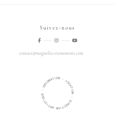
Suivez-nous
contact@magnolia-evenements.com
O
N
I
T
A
-
R
O
L
C
O
É
C
D
A
T
-
I
O
E
N
U
Q
-
I
T
D
S
I
R
I
T
E
R
C
A
T
I
N
O