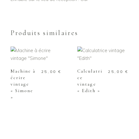
Produits similaires
AJOUTER AU
AJOUTER AU
PANIER
PANIER
Machine à
Calculatri
25,00
€
25,00
€
écrire
ce
vintage
vintage
« Simone
« Edith »
»