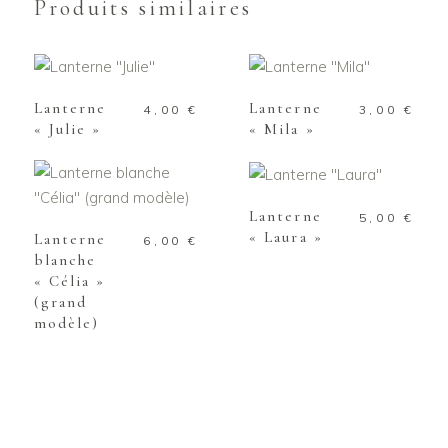
Produits similaires
AJOUTER AU
AJOUTER AU
PANIER
PANIER
Lanterne
Lanterne
4,00
€
3,00
€
« Julie »
« Mila »
AJOUTER AU
PANIER
AJOUTER AU
PANIER
Lanterne
5,00
€
« Laura »
Lanterne
6,00
€
blanche
« Célia »
(grand
modèle)