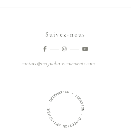
Suivez-nous
contact@magnolia-evenements.com
O
I
T
N
A
R
-
O
C
L
É
O
D
C
A
-
T
I
E
O
U
N
Q
I
-
T
S
D
I
I
T
R
R
E
A
C
T
N
I
O