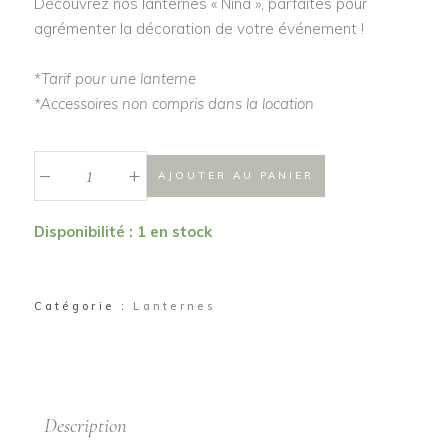
Découvrez nos lanternes « Nina », parfaites pour
agrémenter la décoration de votre événement !
*Tarif pour une lanterne
*Accessoires non compris dans la location
_
Lanterne
+
AJOUTER AU PANIER
"Nina"
quantité
Disponibilité : 1 en stock
Catégorie :
Lanternes
Description