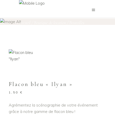
Boutique de location
Accueil
/
Boutique de location
/
Bouteilles
,
Objets décoratifs
/
Flacon bleu « Ilyan »
Flacon bleu « Ilyan »
1,50
€
Agrémentez la scénographie de votre événement
grâce à notre gamme de flacon bleu !