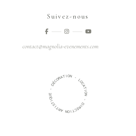
Suivez-nous
contact@magnolia-evenements.com
O
I
T
N
A
R
-
O
C
L
É
O
D
C
A
-
T
I
E
O
U
N
Q
I
-
T
S
D
I
I
T
R
R
E
A
C
T
N
I
O