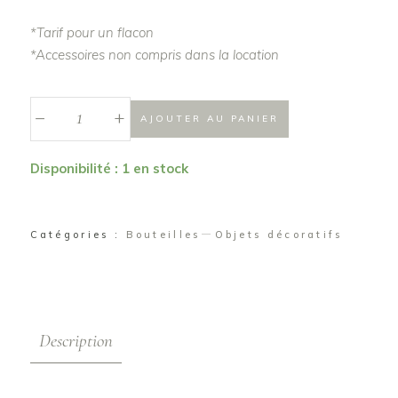
*Tarif pour un flacon
*Accessoires non compris dans la location
_
Flacon
+
AJOUTER AU PANIER
bleu
"Ilyan"
Disponibilité : 1 en stock
quantité
Catégories :
Bouteilles
Objets décoratifs
Description