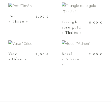
PANIER
AJOUTER AU
PANIER
Pot
2,00
€
« Timéo »
Triangle
6,00
€
rose gold
« Thalès »
AJOUTER AU
AJOUTER AU
PANIER
PANIER
Vase
Bocal
2,00
€
2,00
€
« César »
« Adrien
»