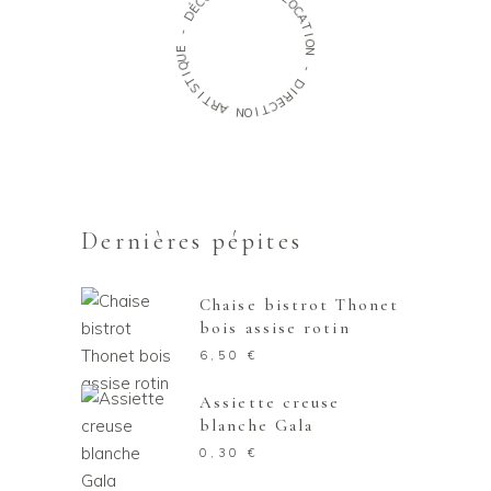
C
L
É
O
D
C
A
-
T
I
E
O
U
N
Q
I
-
T
S
D
I
I
T
R
R
E
A
C
T
N
I
O
Dernières pépites
Chaise bistrot Thonet
bois assise rotin
6,50
€
Assiette creuse
blanche Gala
0,30
€