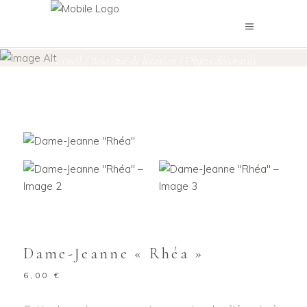
Boutique de location
Accueil
/
Boutique de location
/
Objets décoratifs
,
Vases & Pots
/
Dame-Jeanne « Rhéa »
Dame-Jeanne « Rhéa »
6,00
€