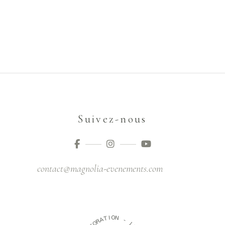
Suivez-nous
contact@magnolia-evenements.com
O
I
T
N
A
R
-
O