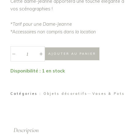
Cette dame-Jeanne apportera une touche élégante à
vos scénographies !
*Tarif pour une Dame-Jeanne
*Accessoires non compris dans la location
_
Dame-
+
AJOUTER AU PANIER
Jeanne
"Rhéa"
Disponibilité : 1 en stock
quantité
Catégories :
Objets décoratifs
Vases & Pots
Description