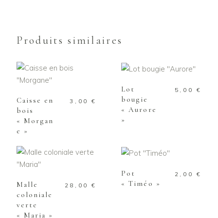
Produits similaires
AJOUTER AU
PANIER
AJOUTER AU
PANIER
Lot
5,00
€
bougie
Caisse en
3,00
€
« Aurore
bois
»
« Morgan
e »
AJOUTER AU
PANIER
AJOUTER AU
PANIER
Pot
2,00
€
« Timéo »
Malle
28,00
€
coloniale
verte
« Maria »