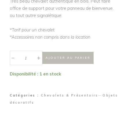
Très beau chevalet authentique en bois. Peut faire
office de support pour votre panneau de bienvenue,
ou tout autre signalétique.
*Tarif pour un chevalet
*Accessoires non compris dans la location
_
Chevalet
+
AJOUTER AU PANIER
"Edouard"
quantité
Disponibilité : 1 en stock
Catégories :
Chevalets & Présentoirs
Objets
décoratifs