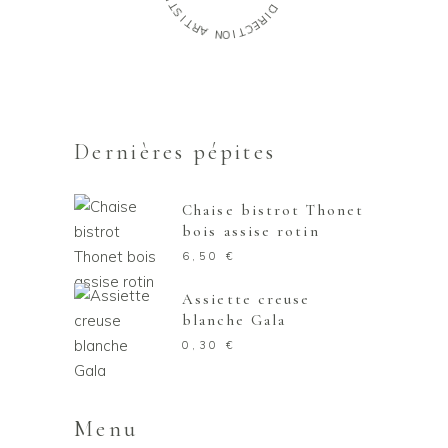
T
S
D
I
I
T
R
R
E
A
C
T
N
I
O
Dernières pépites
Chaise bistrot Thonet
bois assise rotin
6,50
€
Assiette creuse
blanche Gala
0,30
€
Menu