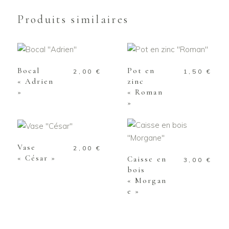
Produits similaires
AJOUTER AU
AJOUTER AU
PANIER
PANIER
Bocal
Pot en
2,00
€
1,50
€
« Adrien
zinc
»
« Roman
»
AJOUTER AU
PANIER
AJOUTER AU
PANIER
Vase
2,00
€
« César »
Caisse en
3,00
€
bois
« Morgan
e »