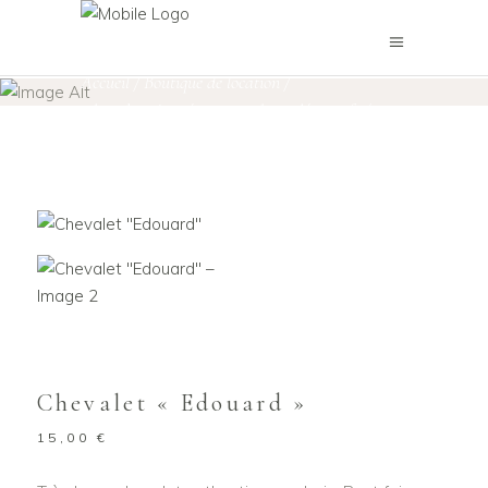
Boutique de location
Accueil
/
Boutique de location
/
Chevalets & Présentoirs
Objets décoratifs
/
,
Chevalet « Edouard »
Chevalet « Edouard »
15,00
€