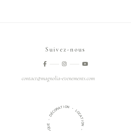
Suivez-nous
contact@magnolia-evenements.com
O
I
T
N
A
R
-
O
C
L
É
O
D
C
A
-
T
I
E
O
U
N
Q
I
-