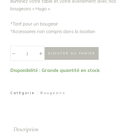
Illuminez votre table et votre événement avec nos
bougeoirs « Hugo ».
*Tarif pour un bougeoir
*Accessoires non compris dans la location
_
Bougeoir
+
AJOUTER AU PANIER
"Hugues"
quantité
Disponibilité : Grande quantité en stock
Catégorie :
Bougeoirs
Description