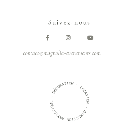
Suivez-nous
contact@magnolia-evenements.com
O
I
T
N
A
R
-
O
C
L
É
O
D
C
A
-
T
I
E
O
U
N
Q
I
-
T
S
D
I
I
T
R
R
E
A
C
T
N
I
O